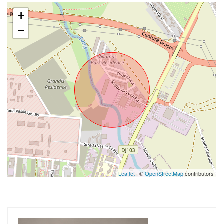
+
−
Leaflet
| ©
OpenStreetMap
contributors