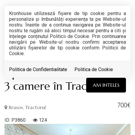
Kronhouse utilizează fişiere de tip cookie pentru a
personaliza și îmbunătăți experiența ta pe Website-ul
nostru. Înainte de a continua navigarea pe Website-ul
nostru te rugăm să aloci timpul necesar pentru a citi și
înțelege conținutul Politicii de Cookie. Prin continuarea
navigării pe Website-ul nostru confirmi acceptarea
RETRAS
utilizării fişierelor de tip cookie conform Politicii de
Cookie.
Acest anunt nu mai este activ !
Apartament modern cu
Politica de Confidentialitate
Politica de Cookie
3 camere în Tractorul
AM INTELES
700€
Brasov, Tractorul
ID: P3860
124