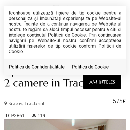
Kronhouse utilizează fişiere de tip cookie pentru a
personaliza și îmbunătăți experiența ta pe Website-ul
nostru. Înainte de a continua navigarea pe Website-ul
nostru te rugăm să aloci timpul necesar pentru a citi și
înțelege conținutul Politicii de Cookie. Prin continuarea
navigării pe Website-ul nostru confirmi acceptarea
RETRAS
utilizării fişierelor de tip cookie conform Politicii de
Cookie.
Acest anunt nu mai este activ !
Apartament modern cu
Politica de Confidentialitate
Politica de Cookie
2 camere in Tractorul
AM INTELES
575€
Brasov, Tractorul
ID: P3861
119