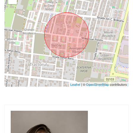
Leaflet
| ©
OpenStreetMap
contributors