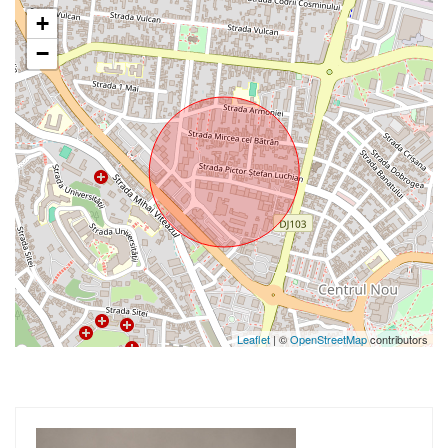
+
−
Leaflet
| ©
OpenStreetMap
contributors