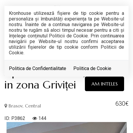
Kronhouse utilizează fişiere de tip cookie pentru a
personaliza și îmbunătăți experiența ta pe Website-ul
nostru. Înainte de a continua navigarea pe Website-ul
nostru te rugăm să aloci timpul necesar pentru a citi și
înțelege conținutul Politicii de Cookie. Prin continuarea
navigării pe Website-ul nostru confirmi acceptarea
RETRAS
utilizării fişierelor de tip cookie conform Politicii de
Cookie.
Acest anunt nu mai este activ !
Apartament cu 3 camere
Politica de Confidentialitate
Politica de Cookie
in zona Griviței
AM INTELES
630€
Brasov, Central
ID: P3862
144