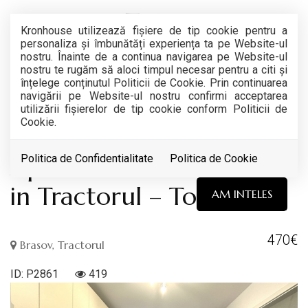
Kronhouse utilizează fişiere de tip cookie pentru a
personaliza și îmbunătăți experiența ta pe Website-ul
nostru. Înainte de a continua navigarea pe Website-ul
nostru te rugăm să aloci timpul necesar pentru a citi și
înțelege conținutul Politicii de Cookie. Prin continuarea
navigării pe Website-ul nostru confirmi acceptarea
INCHIRIAT
utilizării fişierelor de tip cookie conform Politicii de
Cookie.
Acest anunt nu mai este activ !
Apartament de inchiriat
Politica de Confidentialitate
Politica de Cookie
in Tractorul – Top City
AM INTELES
470€
Brasov, Tractorul
ID: P2861
419