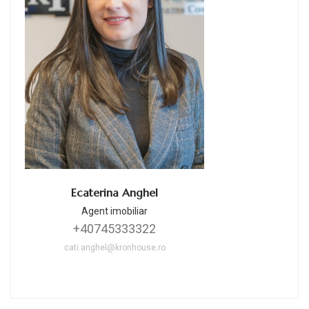
Ecaterina Anghel
Agent imobiliar
+40745333322
cati.anghel@kronhouse.ro