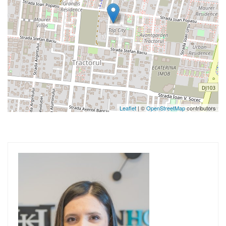
Leaflet
| ©
OpenStreetMap
contributors