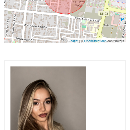
Leaflet
| ©
OpenStreetMap
contributors