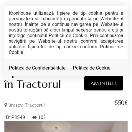
Kronhouse utilizează fişiere de tip cookie pentru a
personaliza și îmbunătăți experiența ta pe Website-ul
nostru. Înainte de a continua navigarea pe Website-ul
nostru te rugăm să aloci timpul necesar pentru a citi și
înțelege conținutul Politicii de Cookie. Prin continuarea
navigării pe Website-ul nostru confirmi acceptarea
RETRAS
utilizării fişierelor de tip cookie conform Politicii de
Cookie.
Acest anunt nu mai este activ !
Apartament cu 2 camere
Politica de Confidentialitate
Politica de Cookie
în Tractorul
AM INTELES
550€
Brasov, Tractorul
ID: P3549
103