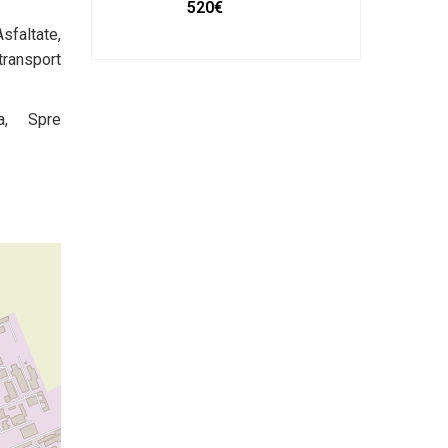
520€
faltate,
transport
a, Spre