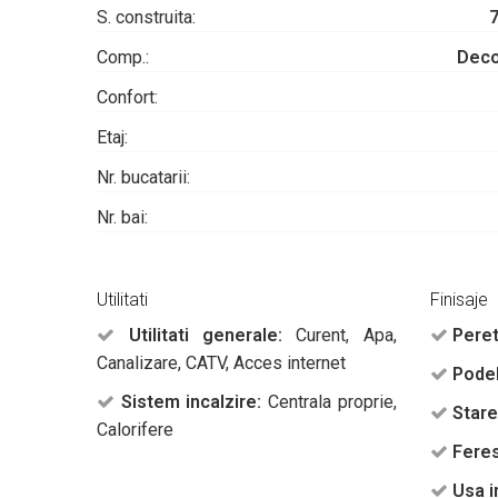
S. construita:
Comp.:
Dec
Confort:
Etaj:
Nr. bucatarii:
Nr. bai:
Utilitati
Finisaje
Utilitati generale:
Curent, Apa,
Peret
Canalizare, CATV, Acces internet
Podel
Sistem incalzire:
Centrala proprie,
Stare
Calorifere
Feres
Usa i