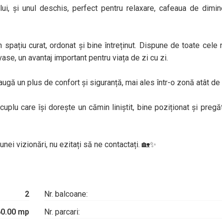
lui, și unul deschis, perfect pentru relaxare, cafeaua de dimi
n spațiu curat, ordonat și bine întreținut. Dispune de toate cele
vase, un avantaj important pentru viața de zi cu zi.
augă un plus de confort și siguranță, mai ales într-o zonă atât de
plu care își dorește un cămin liniștit, bine poziționat și pregăt
nei vizionări, nu ezitați să ne contactați. 🏡✨
2
Nr. balcoane:
60.00 mp
Nr. parcari: