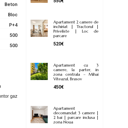
550€
Beton
Bloc
Apartament 2 camere de
P+4
inchiriat | Tractorul |
Priveliste | Loc de
500
parcare
520€
500
Apartament cu 3
camere, la parter, in
zona centrala – Mihai
Viteazul, Brasov
a
450€
ntor gaz
Apartament
decomandat 3 camere |
2 bai | parcare inclusa |
zona Noua