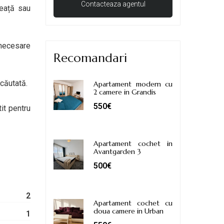
neață sau
 necesare
Recomandari
 căutată.
Apartament modern cu
2 camere in Grandis
550€
it pentru
Apartament cochet in
Avantgarden 3
500€
2
Apartament cochet cu
doua camere in Urban
1