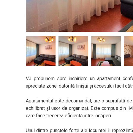
Vă propunem spre închiriere un apartament conforta
apreciate zone, datorită liniștii și accesului facil că
Apartamentul este decomandat, are o suprafață de 
echilibrat și ușor de organizat. Este compus din liv
care face trecerea eficientă între încăperi.
Unul dintre punctele forte ale locuinței îl reprezin