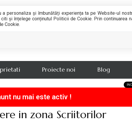
u a personaliza și îmbunătăți experiența ta pe Website-ul nost
iti și înțelege conținutul Politicii de Cookie. Prin continuarea
 de Cookie.
prietati
Proiecte noi
Blog
INC
unt nu mai este activ !
e in zona Scriitorilor