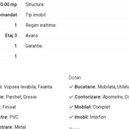
70.00 mp
Structura:
omandat
Tip imobil:
1
Regim inaltime:
Etaj 3
Avans:
1
Garantie:
1
Dotari
i:
Vopsea lavabila, Faianta
Bucatarie:
Mobilata, Utilat
e:
Parchet, Gresie
Contorizare:
Apometre, Co
:
Finisat
Mobilat:
Complet
tre:
PVC
Imobil:
Interfon
ntrare:
Metal