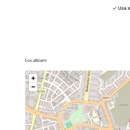
Usa i
Localizare
+
−