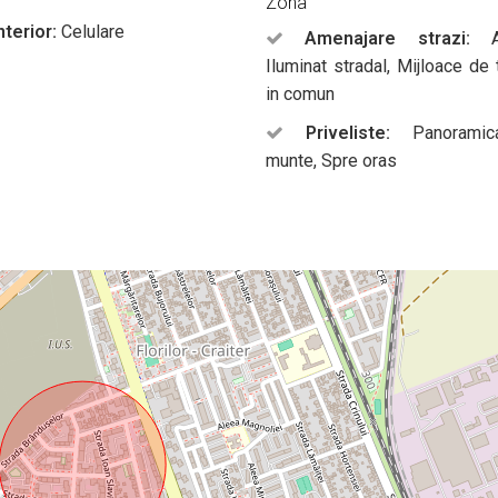
Zona
nterior:
Celulare
Amenajare strazi:
As
Iluminat stradal, Mijloace de 
in comun
Priveliste:
Panoramic
munte, Spre oras